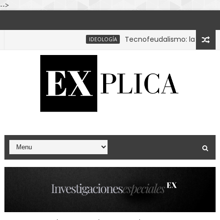
-->
Tecnofeudalismo: la tesis que d
IDEOLOGÍA
lismo y el fin del orden unipolar