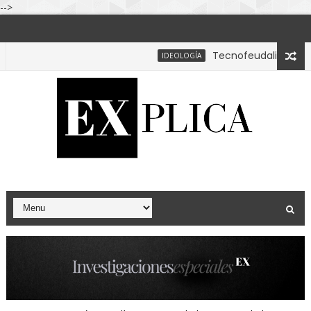
-->
Tecnofeudalismo: la tes
IDEOLOGÍA
nilateralismo y el fin del orden unipolar