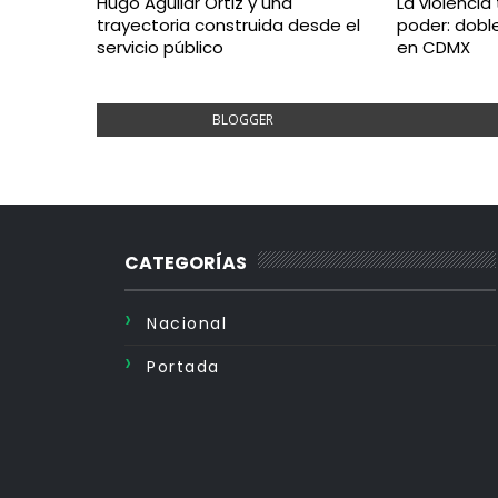
Hugo Aguilar Ortiz y una
La violencia
trayectoria construida desde el
poder: doble
servicio público
en CDMX
BLOGGER
CATEGORÍAS
Nacional
Portada