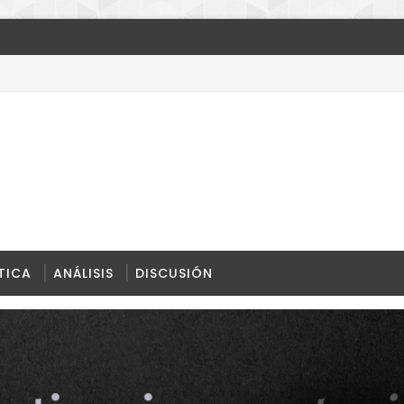
endrá después
TICA
ANÁLISIS
DISCUSIÓN