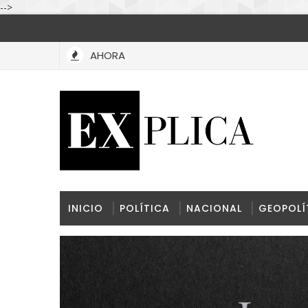
-->
AHORA
El multilateralismo agoniza, y nadie construyó todavía lo que v
INICIO
POLÍTICA
NACIONAL
GEOPOLÍ