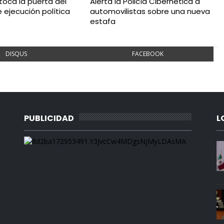
 toca la puerta del
Alerta la Policía Cibernética a
 ejecución política
automovilistas sobre una nueva
estafa
DISQUS
FACEBOOK
PUBLICIDAD
L