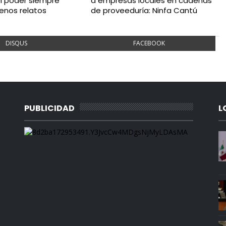
el poder siempre
a empresas locales en cadenas
enos relatos
de proveeduría: Ninfa Cantú
DISQUS
FACEBOOK
PUBLICIDAD
L