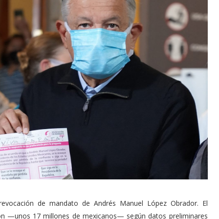
 revocación de mandato de Andrés Manuel López Obrador. El
ión —unos 17 millones de mexicanos— según datos preliminares