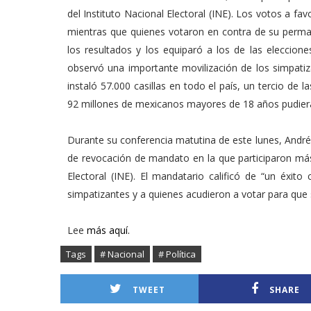
del Instituto Nacional Electoral (INE). Los votos a f
mientras que quienes votaron en contra de su perman
los resultados y los equiparó a los de las eleccione
observó una importante movilización de los simpatiz
instaló 57.000 casillas en todo el país, un tercio de 
92 millones de mexicanos mayores de 18 años pudieran
Durante su conferencia matutina de este lunes, André
de revocación de mandato en la que participaron más
Electoral (INE). El mandatario calificó de “un éxit
simpatizantes y a quienes acudieron a votar para que si
Lee
más aquí.
Tags
# Nacional
# Política
TWEET
SHARE