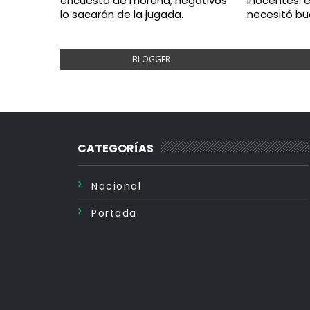
encuesta de morena; negativos
inocentes: 
lo sacarán de la jugada.
necesitó bu
BLOGGER
CATEGORÍAS
Nacional
Portada