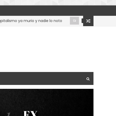
smo ya murio y nadie lo noto
El regreso del
DISCUSIÓN